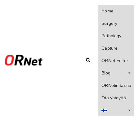
Skip
to
Home
content
Surgery
Pathology
Capture
Search
ORNet Editor
Blogi
ORNetin tarina
Ota yhteyttä