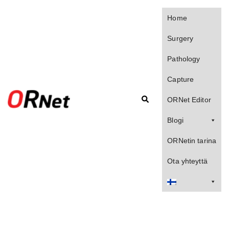
Skip
to
Home
content
Surgery
Pathology
Capture
Search
ORNet Editor
Blogi
ORNetin tarina
Ota yhteyttä