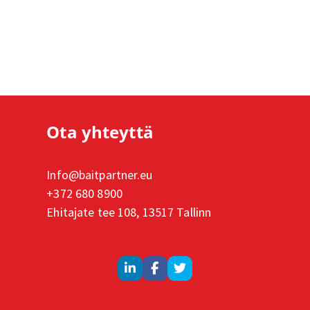
Ota yhteyttä
Info@baitpartner.eu
+372 680 8900
Ehitajate tee 108, 13517 Tallinn