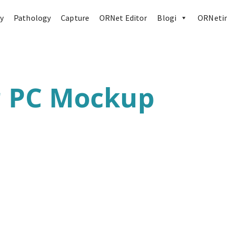
y
Pathology
Capture
ORNet Editor
Blogi
ORNetin
r PC Mockup