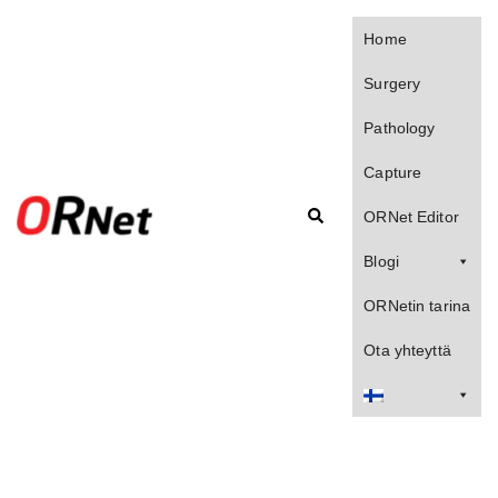
Skip
to
Home
content
Surgery
Pathology
Capture
Search
ORNet Editor
Blogi
ORNetin tarina
Ota yhteyttä