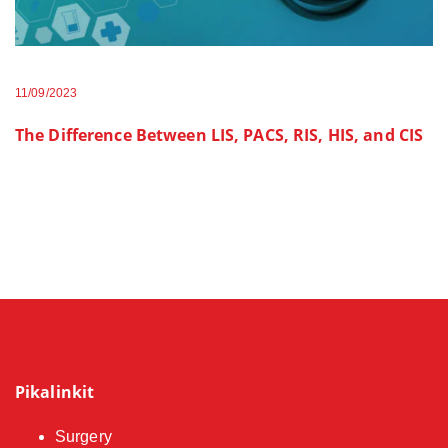
11/09/2023
The Difference Between LIS, PACS, RIS, HIS, and CIS
Pikalinkit
Surgery