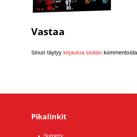
Vastaa
Sinun täytyy
kirjautua sisään
kommentoidak
Pikalinkit
Surgery