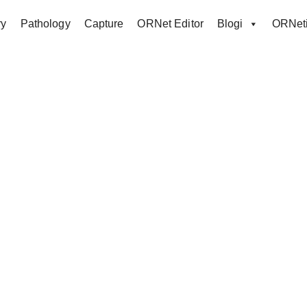
ry
Pathology
Capture
ORNet Editor
Blogi
ORNeti